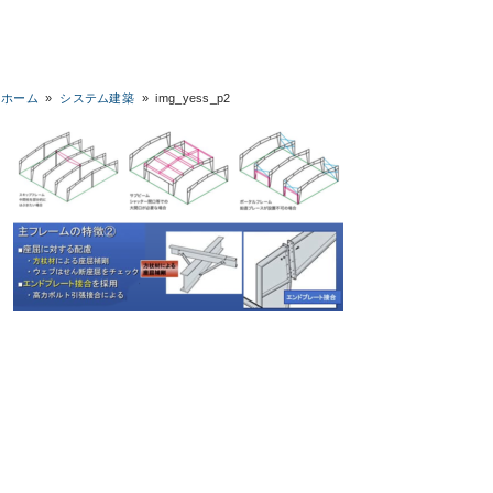
ホーム
»
システム建築
»
img_yess_p2